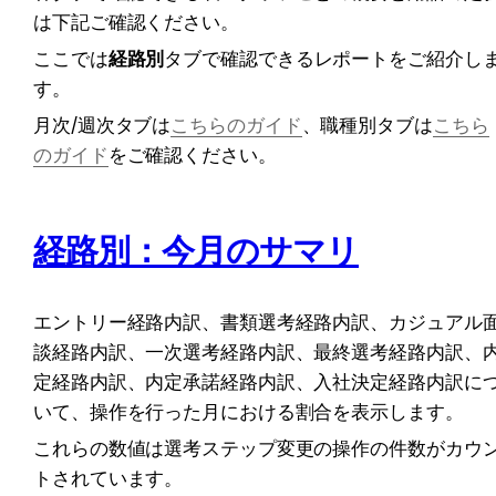
は下記ご確認ください。
ここでは
経路別
タブで確認できるレポートをご紹介し
す。
月次/週次タブは
こちらのガイド
、職種別タブは
こちら
のガイド
をご確認ください。
経路別：
今月のサマリ
エントリー経路内訳、書類選考経路内訳、カジュアル
談経路内訳、一次選考経路内訳、最終選考経路内訳、
定経路内訳、内定承諾経路内訳、入社決定経路内訳に
いて、操作を行った月における割合を表示します。
これらの数値は選考ステップ変更の操作の件数がカウ
トされています。