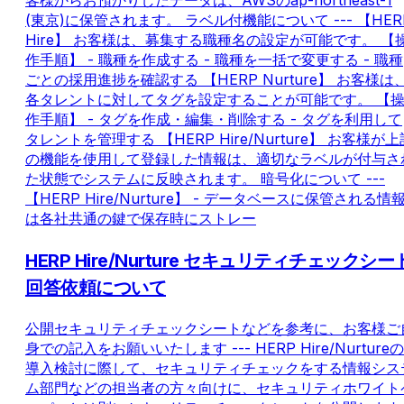
客様からお預かりしたデータは、AWSのap-northeast-1
(東京)に保管されます。 ラベル付機能について --- 【HER
Hire】 お客様は、募集する職種名の設定が可能です。 【
作手順】 - 職種を作成する - 職種を一括で変更する - 職種
ごとの採用進捗を確認する 【HERP Nurture】 お客様は
各タレントに対してタグを設定することが可能です。 【
作手順】 - タグを作成・編集・削除する - タグを利用して
タレントを管理する 【HERP Hire/Nurture】 お客様が上
の機能を使用して登録した情報は、適切なラベルが付与さ
た状態でシステムに反映されます。 暗号化について ---
【HERP Hire/Nurture】 - データベースに保管される情
は各社共通の鍵で保存時にストレー
HERP Hire/Nurture セキュリティチェックシー
回答依頼について
公開セキュリティチェックシートなどを参考に、お客様ご
身での記入をお願いいたします --- HERP Hire/Nurtureの
導入検討に際して、セキュリティチェックをする情報シス
ム部門などの担当者の方々向けに、セキュリティホワイト