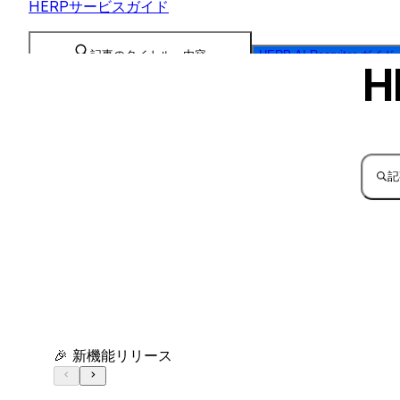
HERPサービスガイド
記事のタイトル、内容
HERP AI Recruiter ガイド
H
記
🎉 新機能リリース