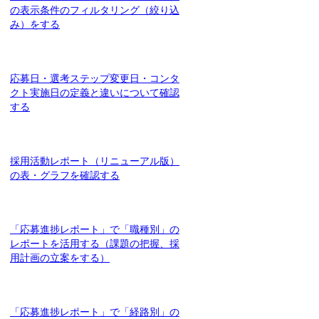
の表示条件のフィルタリング（絞り込
み）をする
応募日・選考ステップ変更日・コンタ
クト実施日の定義と違いについて確認
する
採用活動レポート（リニューアル版）
の表・グラフを確認する
「応募進捗レポート」で「職種別」の
レポートを活用する（課題の把握、採
用計画の立案をする）
「応募進捗レポート」で「経路別」の