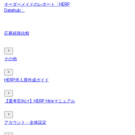
オーダーメイドのレポート「HERP
Datahub」
応募経路比較
その他
HERP求人票作成ガイド
【選考官向け】HERP Hireマニュアル
アカウント・全体設定