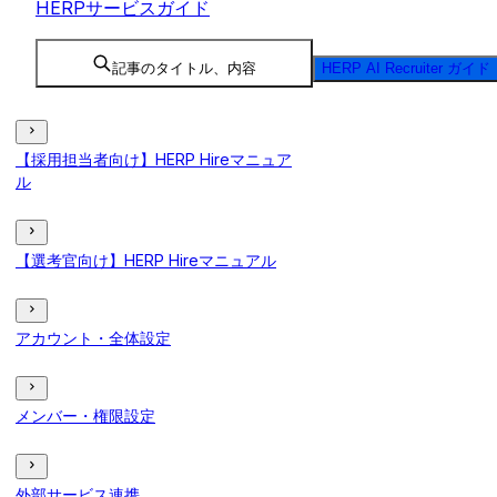
HERPサービスガイド
記事のタイトル、内容
HERP AI Recruiter ガイド
【採用担当者向け】HERP Hireマニュア
ル
【選考官向け】HERP Hireマニュアル
アカウント・全体設定
メンバー・権限設定
外部サービス連携