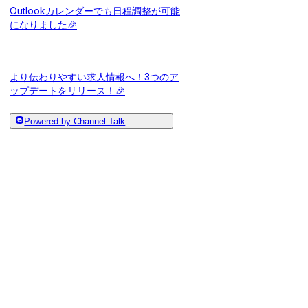
Outlookカレンダーでも日程調整が可能
になりました🎉
より伝わりやすい求人情報へ！3つのア
ップデートをリリース！🎉
Powered by Channel Talk
日程調整機能にてZoom連携開始＆面接
でのWeb会議URLが柔軟に設定可能と
なりました🎉
UT-Boardから応募取り込みが可能にな
りました🎉
「HERP Hire API」の正式提供を開始🎉