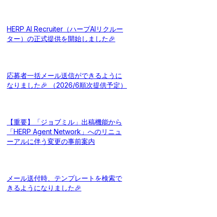
HERP AI Recruiter（ハープAIリクルー
ター）の正式提供を開始しました🎉
応募者一括メール送信ができるように
なりました🎉 （2026/6順次提供予定）
【重要】「ジョブミル」出稿機能から
「HERP Agent Network」へのリニュ
ーアルに伴う変更の事前案内
メール送付時、テンプレートを検索で
きるようになりました🎉