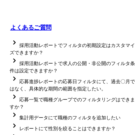
よくあるご質問
採用活動レポートでフィルタの初期設定はカスタマイ
ズできますか？
初期設定のカスタマイズはできませんが、フィルタリ
採用活動レポートで求人の公開・非公開のフィルタ条
ングした画面ごとに固有のURLが発行されるため、そ
件は設定できますか？
ちらをブラウザ上でブックマークください。 
求人の公開・非公開のフィルタリングは設定できませ
応募進捗レポートの応募日フィルタにて、過去〇月で
貴社独自のフィルタリングを設定したい場合は、
んが、アーカイブ済みかどうかのフィルタ条件は可能
HERP
はなく、具体的な期間の範囲を指定したい。
DataHub
です。「職種アーカイブ状況」フィルタでご設定くだ
にてご相談いただけますので、ご案内希望の
「応募日」フィルタをクリックして表示されるポップ
応募一覧で職種グループでのフィルタリングはできま
際はHERPカスタマーサクセスまでご連絡ください
さい。
アップの左端「<」をクリックしてください。

すか？
（※「オペレーターに接続」とチャット欄にご記入く
そこで表示される「具体的な日程は…」をクリックす
応募一覧画面において、職種グループ、複数職種での
集計用データにて職種のフィルタを追加したい
ださい）。
と任意の期間を指定することができます。
フィルタリングはできません。
職種でのフィルタリング方法については
こちら
をご確
レポートにて性別を絞ることはできますか？
代替案としては、職種名に職種グループ名を入れてい
認ください。