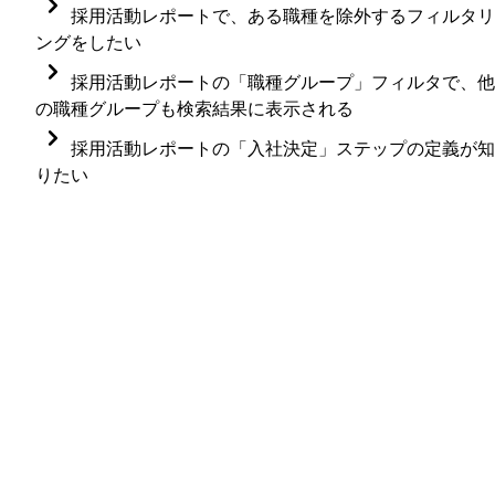
レポート上では可視化していない項目のため、CSVを
採用活動レポートで、ある職種を除外するフィルタリ
ただくと、検索条件でフィルタリングをかけることが
ダウンロードしてお手元で加工ください。

ングをしたい
可能です。
採用活動レポートの職種フィルタでは、「〇〇を含ま
採用活動レポートの「職種グループ」フィルタで、他
例：「Biz_営業」「Dev_フロントエンドエンジニア」
CSV加工方法
ない」という除外条件を設定することはできません。
の職種グループも検索結果に表示される
※職種名を変更いただく必要があります
候補者ごとのメモ欄に性別記載し、応募一覧画面 > レ
特定の職種を除外してレポートを表示したい場合は、
職種グループフィルタは、「フィルタ入力欄にて入
採用活動レポートの「入社決定」ステップの定義が知
ポート > CSVデータ一覧 > 応募情報をダウンロード
以下のいずれかの方法でご対応をお願いいたします。
力、もしくは指定したテキストを「含む」対象を表示
りたい
てください。

具体の流れ
する」仕様のため、職種グループ名に共通の名称が含
1. フィルタ選択した職種を追加し、検索条件を保存す
選考終了時の理由として「入社決定」を選択すると、
まれている場合、複数の職種グループの職種が、検索
1. 「Dev_フロントエンドエンジニア」「Dev_エンジニ
る
採用活動レポート内の「入社決定」ステップに数値が
HERP Hireの画面上で確認をしたい場合は、
HERP Dat
結果に表示される可能性があります。
ア（コンサル事業部）」「Dev_バックエンドエンジニ
カウントされる仕様です。
レポートに表示したい職種を全て選択してフィルタに
Hub
にてご相談いただけますので、ご案内希望の際は
ア」など、職種名の冒頭に共通の「Dev_」と記載いた
追加してください。
HERPカスタマーサクセスまでご連絡ください（※「
だく。
例：
ペレーターに接続」とチャット欄にご記入くださ
フィルタが適用された後、ブラウザのアドレスバ
2. 応募一覧で「requisition:Dev_」と職種で絞り込んで
い）。
「2.セールス」と「2.セールス（業務委託）」の職種
に表示されている検索条件のURLを、ブックマーク
いただくと、複数の職種の応募をまとめて抽出できる
ループがあり、「2.セールス」でフィルタ設定した場
に保存するか、コピーしてメモなどに控えて保存
ようになります。
合、両方の職種グループの職種が検索結果に表示され
てください。
る
次回以降、このURLにアクセスすることで、保存し
たフィルタ条件でレポートをすぐに表示できます