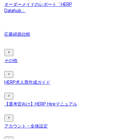
オーダーメイドのレポート「HERP
Datahub」
応募経路比較
その他
HERP求人票作成ガイド
【選考官向け】HERP Hireマニュアル
アカウント・全体設定