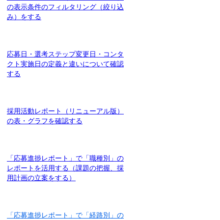
の表示条件のフィルタリング（絞り込
み）をする
応募日・選考ステップ変更日・コンタ
クト実施日の定義と違いについて確認
する
採用活動レポート（リニューアル版）
の表・グラフを確認する
「応募進捗レポート」で「職種別」の
レポートを活用する（課題の把握、採
用計画の立案をする）
「応募進捗レポート」で「経路別」の