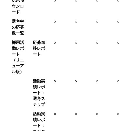
CSVダ
×
○
○
○
ウンロ
ード
選考中
×
○
○
○
の応募
数一覧
採用活
応募進
×
○
○
○
動レポ
捗レポ
ート
ート
（リニ
ューア
ル版）
活動実
×
×
○
○
績レポ
ート：
選考ス
テップ
活動実
×
×
○
○
績レポ
ート：