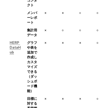
コンタ
クト
メンバ
×
×
○
○
ーレポ
ート
集計用
×
○
○
○
データ
HERP 
グラフ
×
×
×
○
DataH
や表を
ub
追加で
作成し
カスタ
マイズ
できる
（ダッ
シュボ
ード機
能）
目標に
×
×
×
○
対する