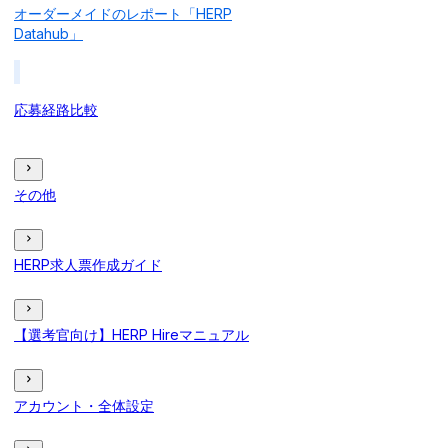
オーダーメイドのレポート「HERP
Datahub」
応募経路比較
その他
HERP求人票作成ガイド
【選考官向け】HERP Hireマニュアル
アカウント・全体設定