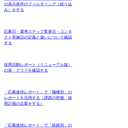
の表示条件のフィルタリング（絞り込
み）をする
応募日・選考ステップ変更日・コンタ
クト実施日の定義と違いについて確認
する
採用活動レポート（リニューアル版）
の表・グラフを確認する
「応募進捗レポート」で「職種別」の
レポートを活用する（課題の把握、採
用計画の立案をする）
「応募進捗レポート」で「経路別」の