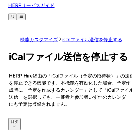
HERPサービスガイド
機能カスタマイズ
iCalファイル送信を停止する
iCalファイル送信を停止する
HERP Hire経由の「iCalファイル（予定の招待状）」の送
を停止できる機能です。本機能を有効化した場合、予定作
成時に「予定を作成するカレンダー」として「iCalファイ
送信」を選択しても、主催者と参加者いずれのカレンダー
にも予定は登録されません。
目次