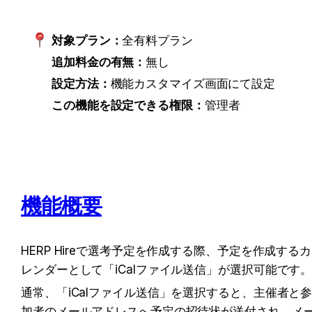
対象プラン：
全有料プラン
追加料金の有無：
無し
設定方法：
機能カスタマイズ画面にて設定
この機能を設定できる権限：
管理者
機能概要
HERP Hireで選考予定を作成する際、予定を作成するカ
レンダーとして「iCalファイル送信」が選択可能です
通常、「iCalファイル送信」を選択すると、主催者と
加者のメールアドレスへ予定の招待状が送付され、メ