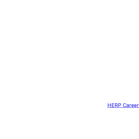
HERP Car
ジについて
メンバーペ
表示される