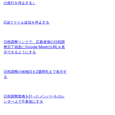
の発行を停止する）
iCalファイル送信を停止する
日程調整リンクで、応募者側の日程調
整完了画面にGoogle MeetのURLを表
示できるようにする
日程調整の候補日を2週間先まで表示す
る
日程調整業務を行ったメンバーをカレ
ンダー上で不参加にする