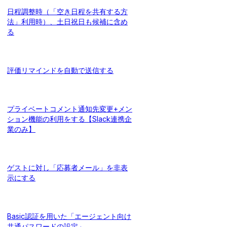
日程調整時（「空き日程を共有する方
法」利用時）、土日祝日も候補に含め
る
評価リマインドを自動で送信する
プライベートコメント通知先変更+メン
ション機能の利用をする【Slack連携企
業のみ】
ゲストに対し「応募者メール」を非表
示にする
Basic認証を用いた「エージェント向け
共通パスワードの設定」