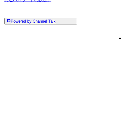
Powered by Channel Talk
メールアドレス・パスワードでのログ
インを禁止する
HERP Nurtur
SAML認証によるシングルサインオン
覧・操作制限を設
（SSO）対応を行う
ログイン時のIPアドレス制限を設定する
HERP Nurtureは、管理者/リクルーター/アシス
ウントを持つ人が等しく閲覧・操作が可能になってい
応募フォームにテキストの回答項目を
を主な目的として、Nurtureに閲覧制限をかけるこ
追加する(β版)
対象プラン：
全有料プラン
リファレンスチェックツール「HERP