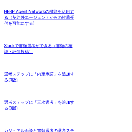
HERP Agent Networkの機能を活用す
る（契約外エージェントからの推薦受
付を可能にする)
Slackで書類選考ができる（書類の確
認・評価投稿）
選考ステップに「内定承諾」を追加す
る(β版)
選考ステップに「三次選考」を追加す
る(β版)
カジュアル面談と書類選考の選考ステ