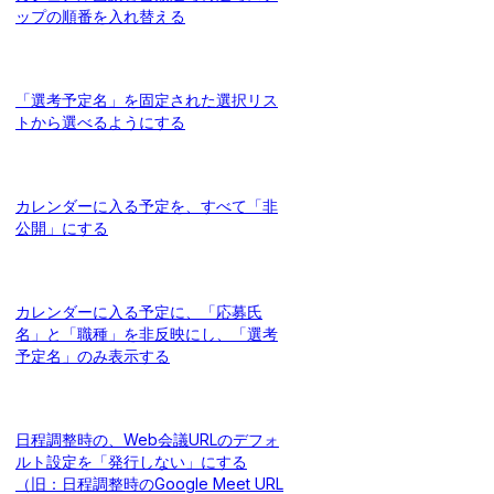
ップの順番を入れ替える
「選考予定名」を固定された選択リス
トから選べるようにする
カレンダーに入る予定を、すべて「非
公開」にする
カレンダーに入る予定に、「応募氏
名」と「職種」を非反映にし、「選考
予定名」のみ表示する
日程調整時の、Web会議URLのデフォ
ルト設定を「発行しない」にする
（旧：日程調整時のGoogle Meet URL