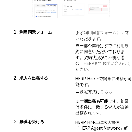
利用同意フォーム
まず
利用同意フォーム
に回答
いただきます。
※一部企業様はすでに利用規
約に同意いただいておりま
す。契約状況がご不明な場
合、
HERPまでお問い合わせ
く
ださい。
求人を出稿する
HERP Hire上で簡単に出稿が可
能です。
→設定方法は
こちら
※
一括出稿も可能
です。初回
は条件に一致する求人が自動
出稿されます。
推薦を受ける
HERP Hire上に求人媒体
「HERP Agent Network」経