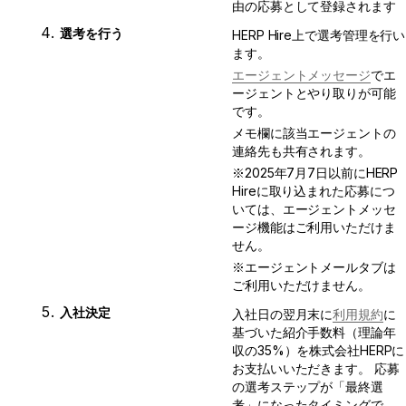
由の応募として登録されます
選考を行う
HERP Hire上で選考管理を行い
ます。
エージェントメッセージ
でエ
ージェントとやり取りが可能
です。
メモ欄に該当エージェントの
連絡先も共有されます。
※2025年7月7日以前にHERP 
Hireに取り込まれた応募につ
いては、エージェントメッセ
ージ機能はご利用いただけま
せん。
※エージェントメールタブは
ご利用いただけません。
入社決定
入社日の翌月末に
利用規約
に
基づいた紹介手数料（理論年
収の35%）を株式会社HERPに
お支払いいただきます。 応募
の選考ステップが「最終選
考」になったタイミングで、