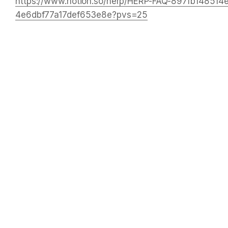
https://www.notion.so/herp/HERP-FAQ-897fb148514
4e6dbf77a17def653e8e?pvs=25