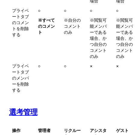
場合
場合
プライベ
○ 
○ 
○ 
○ 
ートタブ
※すべて
※自分の
※閲覧可
※閲覧可
のコメン
のコメン
コメント
能メンバ
能メンバ
トを削除
ト
のみ
ーである
ーである
する
場合、か
場合、か
つ自分の
つ自分の
コメント
コメント
のみ
のみ
プライベ
○
○
×
×
ートタブ
のメンバ
ーを削除
する
選考管理
操作
管理者
リクルー
アシスタ
ゲスト