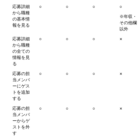
応募詳細
○
○
○
○ 
から職種
※年収・
の基本情
その他欄
報を見る
以外
応募詳細
○
○
○
×
から職種
の全ての
情報を見
る
応募の担
○
○
○
×
当メンバ
ーにゲス
トを追加
する
応募の担
○
○
○
×
当メンバ
ーからゲ
ストを外
す