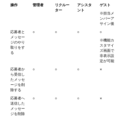
操作
管理者
リクルー
アシスタ
ゲスト
ター
ント
※担当メ
ンバーア
サイン後
応募者と
○
○
○
○ 
メッセー
※機能カ
ジのやり
スタマイ
取りをす
ズ画面で
る
非表示設
定が可能
応募者か
○
○
○
×
ら受信し
たメッセ
ージを削
除する
応募者へ
○
○
○
×
送信した
メッセー
ジを削除