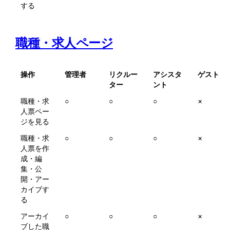
する
職種・求人ページ
操作
管理者
リクルー
アシスタ
ゲスト
ター
ント
職種・求
○
○
○
×
人票ペー
ジを見る
職種・求
○
○
○
×
人票を作
成・編
集・公
開・アー
カイブす
る
アーカイ
○
○
○
×
ブした職