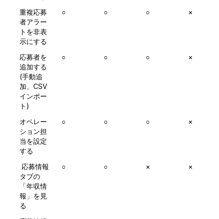
重複応募
○
○
○
×
者アラー
トを非表
示にする
応募者を
○
○
○
×
追加する
(手動追
加、CSV
インポー
ト)
オペレー
○
○
○
×
ション担
当を設定
する
 応募情報
○
○
×
×
タブの
「年収情
報」を見
る