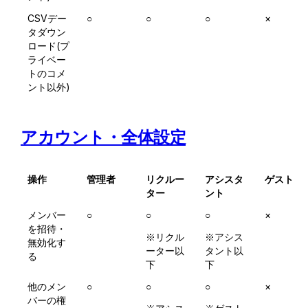
CSVデー
○
○
○
×
タダウン
ロード(プ
ライベー
トのコメ
ント以外)
アカウント・全体設定
操作
管理者
リクルー
アシスタ
ゲスト
ター
ント
メンバー
○
○
○
×
を招待・
※リクル
※アシス
無効化す
ーター以
タント以
る
下
下
他のメン
○
○
○
×
バーの権