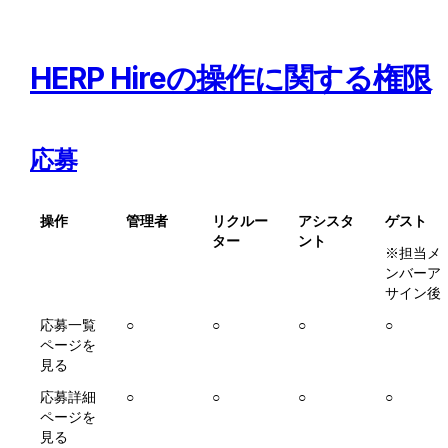
HERP Hireの操作に関する権限
応募
操作
管理者
リクルー
アシスタ
ゲスト
ター
ント
※担当メ
ンバーア
サイン後
応募一覧
○
○
○
○
ページを
見る
応募詳細
○
○
○
○
ページを
見る