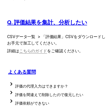
Q. 評価結果を集計、分析したい
CSVデータ一覧  > 「評価結果」CSVをダウンロードし
お手元で加工してください。
詳細は
こちらのガイド
をご確認ください。
よくある質問
評価の代理入力はできますか？
HERP Hire の画面から、評価依頼時に指定した担当者
評価を間違えて削除したので復元したい
以外の方（採用担当者を含む）が代理で評価を入力す
一度削除された評価は復元することができないため、
評価依頼ができない
ることはできません。ご状況に合わせ、以下のような