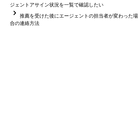
ジェントアサイン状況を一覧で確認したい
大変恐縮ですが、各エージェントの担当職種や、各職
推薦を受けた後にエージェントの担当者が変わった場
種のエージェントアサイン状況を一覧で確認する機能
合の連絡方法
は、現在提供しておりません。
推薦を受けた後にエージェントの担当者が変わった場
合、後任の担当者の登録方法によって、推薦を受けて
いる候補者についての連絡方法も変わります。（
登録
現状は以下のいずれかの方法にてご確認ください。
方法
）
各エージェントの編集画面にて、どの職種が担当
種となっているかを確認する（
エージェントを招
待・編集・無効にする
）
1.  
（推奨）後任のエージェント担当者の情報を新しく
登録する場合
各職種の編集画面にて、どのエージェントがアサ
ンされているかを確認する（
職種のエージェント
そのまま「エージェントメール」タブから連絡をした
定をする
）
場合、前任のエージェント担当者のメールアドレスに
メールが送信されます。不都合がある場合、以下のい
ずれかの方法でご対応ください。