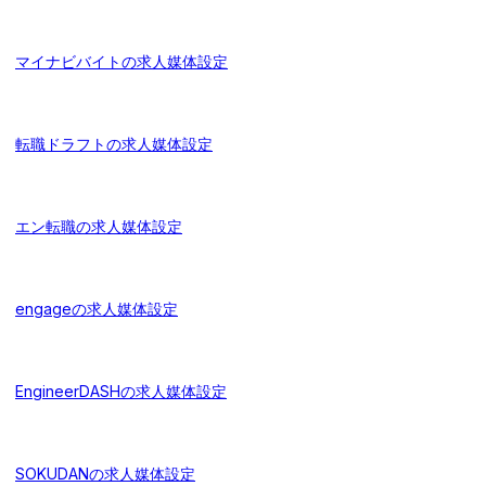
マイナビバイトの求人媒体設定
転職ドラフトの求人媒体設定
エン転職の求人媒体設定
engageの求人媒体設定
EngineerDASHの求人媒体設定
SOKUDANの求人媒体設定