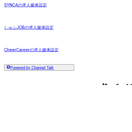
SYNCAの求人媒体設定
しゅふJOBの求人媒体設定
CheerCareerの求人媒体設定
Powered by Channel Talk
Forkwell Jobsの求人媒体設定
UT-Boardの求
Workshipの求人媒体設定
UT-Board求人媒体設定の仕様についてご案内します
Spreadyの求人媒体設定