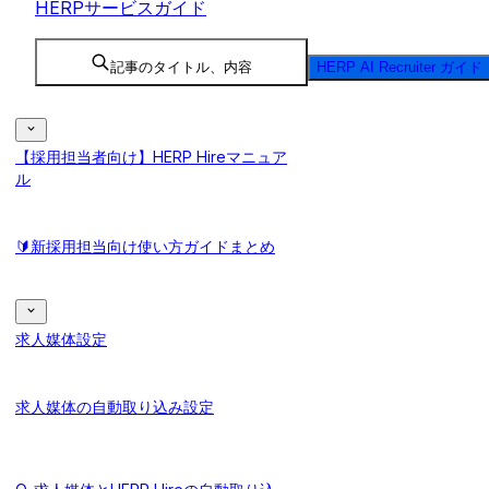
HERPサービスガイド
記事のタイトル、内容
HERP AI Recruiter ガイド
【採用担当者向け】HERP Hireマニュア
ル
🔰新採用担当向け使い方ガイドまとめ
求人媒体設定
求人媒体の自動取り込み設定